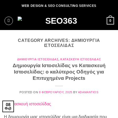
Μετάβαση
WEB DESIGN & SEO CONSULTING SERVICES
στο
περιεχόμενο
0
CATEGORY ARCHIVES:
ΔΗΜΙΟΥΡΓΊΑ
ΙΣΤΟΣΕΛΊΔΑΣ
ΔΗΜΙΟΥΡΓΊΑ ΙΣΤΟΣΕΛΊΔΑΣ
,
ΚΑΤΑΣΚΕΥΉ ΙΣΤΟΣΕΛΊΔΑΣ
Δημιουργία Ιστοσελίδας vs Κατασκευή
Ιστοσελίδας: ο καλύτερος Οδηγός για
Επιτυχημένα Projects
POSTED ON
8 ΦΕΒΡΟΥΑΡΊΟΥ, 2025
BY
ADAMANTIOS
08
Φεβ
Η δημιουργία μιας ιστοσελίδας είναι μια διαδικασία που