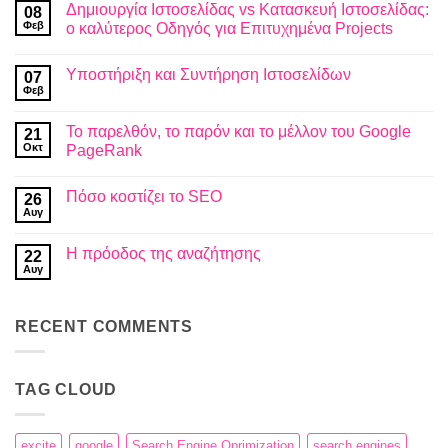
Δημιουργία Ιστοσελίδας vs Κατασκευή Ιστοσελίδας:
08
Φεβ
ο καλύτερος Οδηγός για Επιτυχημένα Projects
Δεν
υπάρχουν
Υποστήριξη και Συντήρηση Ιστοσελίδων
07
σχόλια
στο
Φεβ
Δεν
Δημιουργία
υπάρχουν
Ιστοσελίδας
σχόλια
vs
Το παρελθόν, το παρόν και το μέλλον του Google
21
στο
Κατασκευή
Υποστήριξη
Οκτ
PageRank
Ιστοσελίδας:
και
ο
Δεν
Συντήρηση
καλύτερος
υπάρχουν
Ιστοσελίδων
Οδηγός
Πόσο κοστίζει το SEO
26
σχόλια
για
στο
Αυγ
Επιτυχημένα
Δεν
Το
Projects
υπάρχουν
παρελθόν,
σχόλια
το
Η πρόοδος της αναζήτησης
22
στο
παρόν
Πόσο
Αυγ
και
Δεν
κοστίζει
το
υπάρχουν
το
μέλλον
σχόλια
SEO
στο
του
RECENT COMMENTS
Η
Google
πρόοδος
PageRank
της
αναζήτησης
TAG CLOUD
excite
google
Search Engine Oprimization
search engines