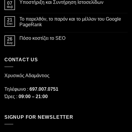
Υποστήριξη και Συντήρηση Ιστοσελίδων
07
σχόλια
στο
Φεβ
Δεν
Δημιουργία
υπάρχουν
Ιστοσελίδας
σχόλια
vs
Το παρελθόν, το παρόν και το μέλλον του Google
21
στο
Κατασκευή
Υποστήριξη
Οκτ
PageRank
Ιστοσελίδας:
και
ο
Δεν
Συντήρηση
καλύτερος
υπάρχουν
Ιστοσελίδων
Οδηγός
Πόσο κοστίζει το SEO
26
σχόλια
για
στο
Αυγ
Επιτυχημένα
Δεν
Το
Projects
υπάρχουν
παρελθόν,
σχόλια
το
στο
παρόν
CONTACT US
Πόσο
και
κοστίζει
το
το
μέλλον
SEO
του
Χρυσικός Αδαμάντιος
Google
PageRank
Τηλέφωνο :
697.007.0751
Ώρες :
09:00 – 21:00
SIGNUP FOR NEWSLETTER