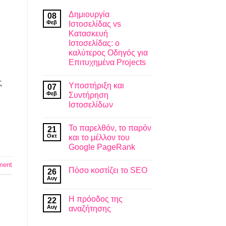
Δημιουργία
08
Φεβ
Ιστοσελίδας vs
Κατασκευή
Ιστοσελίδας: ο
καλύτερος Οδηγός για
Επιτυχημένα Projects
Δεν
υπάρχουν
ς
Υποστήριξη και
07
σχόλια
στο
Φεβ
Συντήρηση
Δημιουργία
Ιστοσελίδων
Ιστοσελίδας
vs
Δεν
Κατασκευή
υπάρχουν
Ιστοσελίδας:
Το παρελθόν, το παρόν
21
σχόλια
ο
στο
Οκτ
και το μέλλον του
καλύτερος
Υποστήριξη
Οδηγός
Google PageRank
και
για
Συντήρηση
Επιτυχημένα
Δεν
Ιστοσελίδων
Projects
υπάρχουν
ment
Πόσο κοστίζει το SEO
26
σχόλια
στο
Αυγ
Δεν
Το
υπάρχουν
παρελθόν,
σχόλια
το
Η πρόοδος της
22
στο
παρόν
Πόσο
Αυγ
αναζήτησης
και
κοστίζει
το
Δεν
το
μέλλον
υπάρχουν
SEO