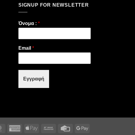
SIGNUP FOR NEWSLETTER
Όνομα :
*
Email
*
Εγγραφή
MasterCard
American
Apple
Bank
Credit
Google
Express
Pay
Transfer
Card
Pay