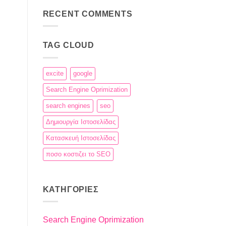
του
σχόλια
Google
στο
RECENT COMMENTS
PageRank
Η
πρόοδος
της
αναζήτησης
TAG CLOUD
excite
google
Search Engine Oprimization
search engines
seo
Δημιουργία Ιστοσελίδας
Κατασκευή Ιστοσελίδας
ποσο κοστιζει το SEO
KΑΤΗΓΟΡΊΕΣ
Search Engine Oprimization