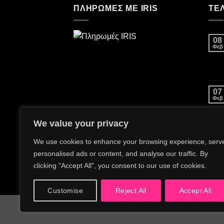
ΠΛΗΡΩΜΕΣ ΜΕ IRIS
ΤΕ
08
Φεβ
07
Φεβ
We value your privacy
21
Οκτ
We use cookies to enhance your browsing experience, serv
personalised ads or content, and analyse our traffic. By
clicking "Accept All", you consent to our use of cookies.
26
Αυγ
Customise
Reject All
Accept All
Copyright 2026 ©
SEO363.com