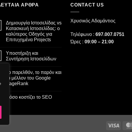
ΛΕΥΤΑΙΑ ΑΡΘΡΑ
CONTACT US
Χρυσικός Αδαμάντιος
Δημιουργία Ιστοσελίδας vs
Κατασκευή Ιστοσελίδας: ο
καλύτερος Οδηγός για
Τηλέφωνο :
697.007.0751
Επιτυχημένα Projects
Ώρες :
09:00 – 21:00
Δεν
υπάρχουν
Υποστήριξη και
σχόλια
στο
Συντήρηση Ιστοσελίδων
Δημιουργία
Ιστοσελίδας
Δεν
vs
υπάρχουν
Το παρελθόν, το παρόν και
Κατασκευή
σχόλια
Ιστοσελίδας:
στο
το μέλλον του Google
ο
Υποστήριξη
e
PageRank
καλύτερος
και
Οδηγός
Συντήρηση
Δεν
για
Ιστοσελίδων
υπάρχουν
Επιτυχημένα
Πόσο κοστίζει το SEO
σχόλια
Projects
στο
Δεν
Το
υπάρχουν
παρελθόν,
σχόλια
το
στο
παρόν
Πόσο
και
κοστίζει
το
Visa
το
μέλλον
SEO
του