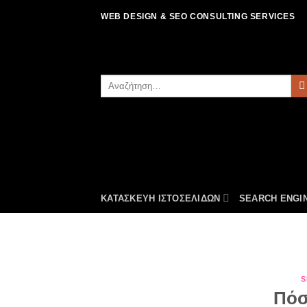
Μετάβαση
WEB DESIGN & SEO CONSULTING SERVICES
στο
περιεχόμενο
Αναζήτηση
για:
ΚΑΤΑΣΚΕΥΗ ΙΣΤΟΣΕΛΙΔΩΝ
SEARCH ENGIN
S
Πόσ