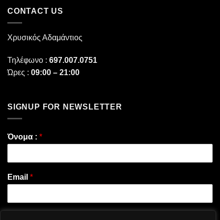
το
στο
παρόν
CONTACT US
Πόσο
και
κοστίζει
το
το
μέλλον
SEO
του
Χρυσικός Αδαμάντιος
Google
PageRank
Τηλέφωνο :
697.007.0751
Ώρες :
09:00 – 21:00
SIGNUP FOR NEWSLETTER
Όνομα :
*
Email
*