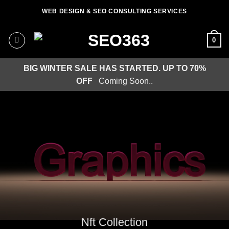
Μετάβαση
WEB DESIGN & SEO CONSULTING SERVICES
στο
περιεχόμενο
0
BIG WINTER SALE HAS STARTED. UP TO 70%
OFF
Coming Soon..
Nft Collection