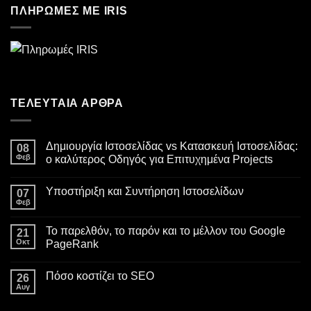
ΠΛΗΡΩΜΕΣ ΜΕ IRIS
ΤΕΛΕΥΤΑΙΑ ΑΡΘΡΑ
Δημιουργία Ιστοσελίδας vs Κατασκευή Ιστοσελίδας:
08
Φεβ
ο καλύτερος Οδηγός για Επιτυχημένα Projects
Δεν
υπάρχουν
Υποστήριξη και Συντήρηση Ιστοσελίδων
07
σχόλια
στο
Φεβ
Δεν
Δημιουργία
υπάρχουν
Ιστοσελίδας
σχόλια
vs
Το παρελθόν, το παρόν και το μέλλον του Google
21
στο
Κατασκευή
Υποστήριξη
Οκτ
PageRank
Ιστοσελίδας:
και
ο
Δεν
Συντήρηση
καλύτερος
υπάρχουν
Ιστοσελίδων
Οδηγός
Πόσο κοστίζει το SEO
26
σχόλια
για
στο
Αυγ
Επιτυχημένα
Δεν
Το
Projects
υπάρχουν
παρελθόν,
σχόλια